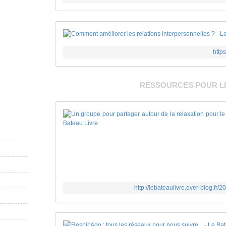
https
RESSOURCES POUR L
http://lebateaulivre.over-blog.fr