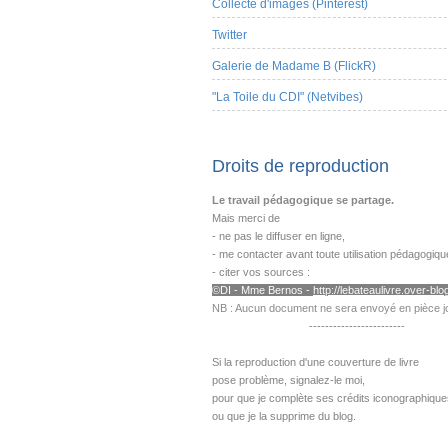
Collecte d'images (Pinterest)
Twitter
Galerie de Madame B (FlickR)
"La Toile du CDI" (Netvibes)
Droits de reproduction
Le travail pédagogique se partage.
Mais merci de
- ne pas le diffuser en ligne,
- me contacter avant toute utilisation pédagogiqu
- citer vos sources :
©DI - Mme B
ernos -
http://lebateaulivre.over-blog
NB : Aucun document ne sera envoyé en pièce jo
------------------------
---------------------------------------------------
Si la reproduction d'une couverture de livre
pose problème,
signalez-le moi,
pour que je complète ses crédits iconographique
ou que je la supprime du blog.