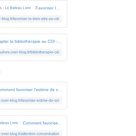
Favoriser le bien-être au sein du CDI : enjeux et pratiques - Le Bateau Livre
r-blog.fr/favoriser-le-bien-etre-au-cdi
Adapter la bibliothérapie au CDI - Le Bateau Livre
aulivre.over-blog.fr/bibliotherapie-cdi
E
Comment favoriser l'estime de soi - Le Bateau Livre
e.over-blog.fr/favoriser-estime-de-soi
Comment favoriser l'attention et la concentration ? - Le Bateau Livre
e.over-blog.fr/attention-concentration