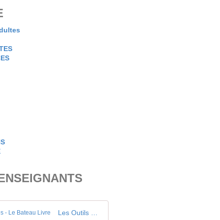
E
dultes
TES
CES
NS
E
 ENSEIGNANTS
Les Outils du Yoga pour le bien-être et les apprentissages - Le Bateau Livre