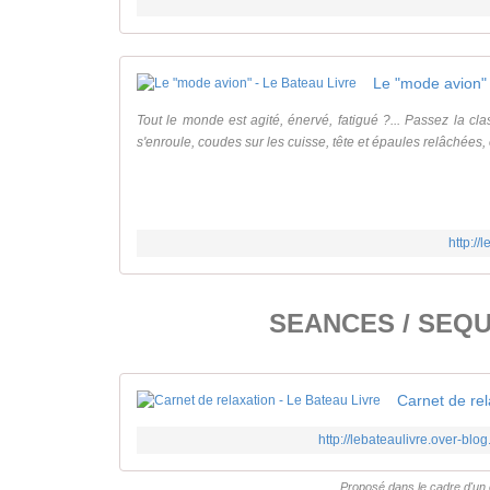
Le "mode avion" 
Tout le monde est agité, énervé, fatigué ?... Passez la cl
s'enroule, coudes sur les cuisse, tête et épaules relâchées, e
http://
SEANCES / SEQ
Carnet de rel
http://lebateaulivre.over-blo
Proposé dans le cadre d'un 