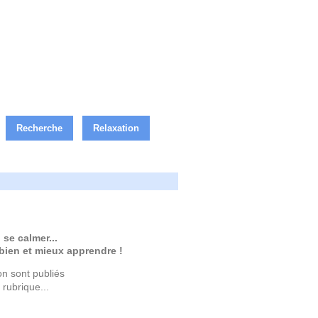
Recherche
Relaxation
se calmer...
bien et mieux apprendre !
on sont publiés
 rubrique...