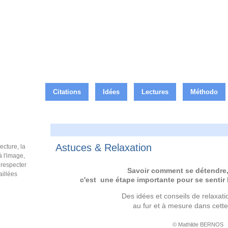
Citations
Idées
Lectures
Méthodo
e
Astuces & Relaxation
ecture, la
à l'image,
e respecter
Savoir comment se détendre, 
aillées
c'est une étape importante pour se sentir 
Des idées et conseils de relaxati
au fur et à mesure dans cette
© Mathilde BERNOS