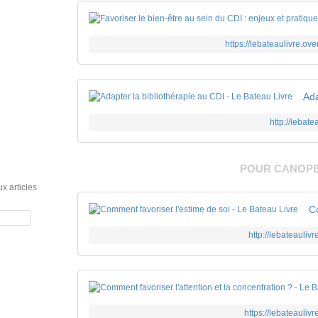
https://lebateaulivre.ove
http://lebate
POUR CANOP
x articles
http://lebateaulivr
https://lebateaulivr