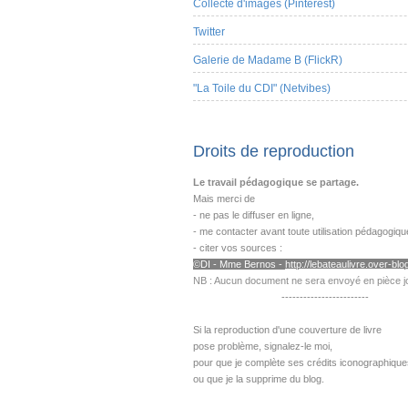
Collecte d'images (Pinterest)
Twitter
Galerie de Madame B (FlickR)
"La Toile du CDI" (Netvibes)
Droits de reproduction
Le travail pédagogique se partage.
Mais merci de
- ne pas le diffuser en ligne,
- me contacter avant toute utilisation pédagogiqu
- citer vos sources :
©DI - Mme B
ernos -
http://lebateaulivre.over-blog
NB : Aucun document ne sera envoyé en pièce jo
------------------------
---------------------------------------------------
Si la reproduction d'une couverture de livre
pose problème,
signalez-le moi,
pour que je complète ses crédits iconographique
ou que je la supprime du blog.