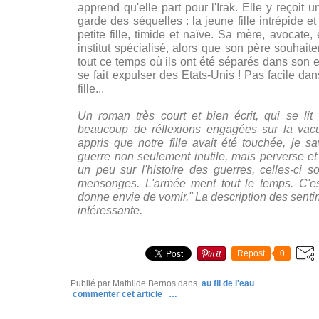
apprend qu'elle part pour l'Irak. Elle y reçoit
garde des séquelles : la jeune fille intrépide 
petite fille, timide
et naïve. Sa mère, avocate,
institut spécialisé, alors que son père souhaiter
tout ce temps où ils ont été séparés dans son en
se fait expulser des Etats-Unis !
Pas facile da
fille...
Un roman très court et bien écrit, qui se lit 
beaucoup de réflexions engagées sur la vacui
appris que notre fille avait été touchée, je s
guerre non seulement inutile, mais perverse 
un peu sur l'histoire des guerres, celles-ci
mensonges. L'armée ment tout le temps. C'es
donne envie de vomir."
La description des sentim
intéressante.
Repost
0
Publié par Mathilde Bernos
dans
au fil de l'eau
commenter cet article
…