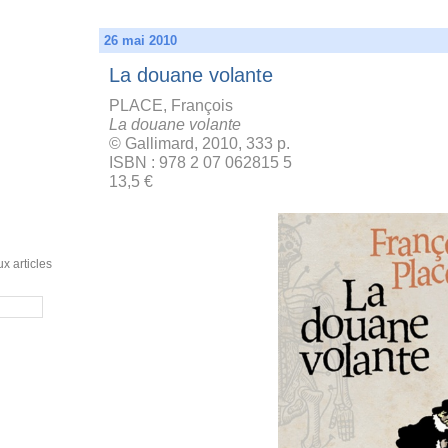
26 mai 2010
La douane volante
PLACE, François
La douane volante
© Gallimard, 2010, 333 p.
ISBN : 978 2 07 062815 5
13,5 €
x articles