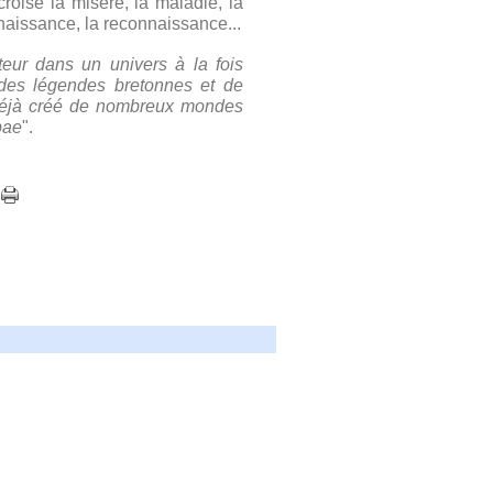
croise la misère, la maladie, la
onnaissance, la reconnaissance...
teur dans un univers à la fois
é des légendes bretonnes et de
a déjà créé de nombreux mondes
bae
".