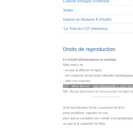
Collecte d'images (Pinterest)
Twitter
Galerie de Madame B (FlickR)
"La Toile du CDI" (Netvibes)
Droits de reproduction
Le travail pédagogique se partage.
Mais merci de
- ne pas le diffuser en ligne,
- me contacter avant toute utilisation pédagogiqu
- citer vos sources :
©DI - Mme B
ernos -
http://lebateaulivre.over-blog
NB : Aucun document ne sera envoyé en pièce jo
------------------------
---------------------------------------------------
Si la reproduction d'une couverture de livre
pose problème,
signalez-le moi,
pour que je complète ses crédits iconographique
ou que je la supprime du blog.