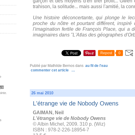
garçon et des moyens d'en tirer profit... Gwen 
trahison, la solitude... mais aussi l'amitié, la c
Une histoire déconcertante, qui plonge le lec
proche du nôtre et pourtant différent, inspir
l'imagination fertile de François Place, qui 
imaginaires dans "
L'Atlas des géographes d'Or
Repost
0
Publié par Mathilde Bernos
dans
au fil de l'eau
commenter cet article
…
e
.fr
26 mai 2010
inte.
L'étrange vie de Nobody Owens
GAIMAN, Neil
L'étrange vie de Nobody Owens
s
© Albin Michel, 2009. 310 p. (Wiz)
ISBN : 978-2-226-18954-7