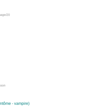
esson
fantôme - vampire)