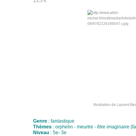
13,5 €
Illustration de Laurent B
Genre
: fantastique
Thèmes
: orphelin - meurtre - être imaginaire (
Niveau
: 5e- 3e