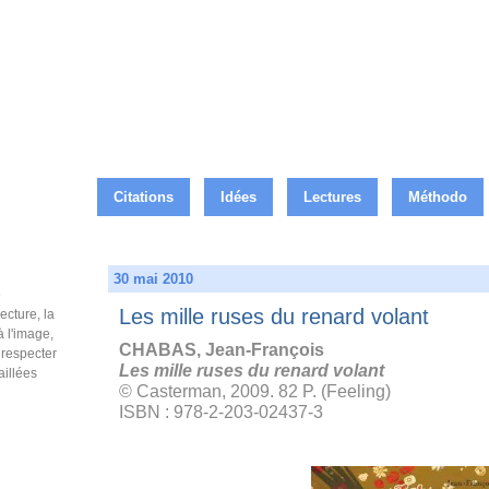
Citations
Idées
Lectures
Méthodo
30 mai 2010
e
Les mille ruses du renard volant
ecture, la
à l'image,
CHABAS, Jean-François
e respecter
Les mille ruses du renard volant
aillées
© Casterman, 2009. 82 P. (Feeling)
ISBN : 978-2-203-02437-3