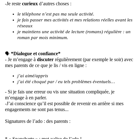
-Je reste
curieux
d’autres choses :
le téléphone n’est pas ma seule activité.
je
fais passer mes activités et mes relations réelles avant les
réseaux
je
maintiens une activité de lecture (romans) régulière : un
roman par mois minimum.
*Dialogue et confiance*
🗣️
- Je m’engage à
discuter
régulièrement (
par exemple
le soir) avec
mes parents
de ce que je
lis /
vis en ligne :
j’ai aimé/appris
j’ai été choqué par / eu tels problèmes éventuels…
- Si je fais une erreur ou vis une situation compliquée, je
m’engage à en parler.
-J’ai conscience qu’il est possible de revenir en arrière si
mes
engagements ne sont pas tenus...
Signature
s
de
l’ado
:
des parents :
* « Snapcharte » : mot-valise de l’ado !