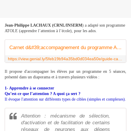
Jean-Philippe LACHAUX (CRNL/INSERM
) a adapté son programme
ATOLE (apprendre l’attention à l’école), pour les ados.
Carnet d&#39;accompagnement du programme ADOLE by bdubois on Genially
https://view.genial.ly/5feb19b94a35bd0d034ea50e/guide-carnet-daccompagnement-du-programme-adole
Il propose d'accompagner les élèves par un programme en 5 séances,
présenté dans un diaporama et à travers plusieurs vidéos :
1- Apprendre à se connecter
Qu’est-ce que l’attention ? A quoi ça sert ?
Il évoque l'attention sur différents types de cibles (simples et complexes).
Attention : mécanisme de sélection,
d'activation et de facilitation de certains
réseaux de neurones aux dépens