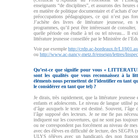
enseignants “de disciplines”, et assurons des heures
en matière de politique documentaire et d’achats d’ou
préoccupations pédagogiques, ce qui n’est pas forc
J’achète des livres de littérature jeunesse, en 
programmes, qu’il peut être intéressant de consulter, 
quelle période on étudie à tel ou tel niveau... Il exis
littérature jeunesse conseillée par le Ministère de l’E
Voir par exemple
http://crdp.ac-bordeaux.fr/LJ/lj01.as
ou
http://www.ac-nancy-metz.fr/enseign/lettres/Insp
Qu’est-ce que signifie pour vous « LITTERA
sont les qualités que vous reconnaissez à la li
éléments nous permettent de l’identifier en tant que
le considérer en tant que tel) ?
Je dirais, très rapidement, que la littérature jeunesse 
enfants et adolescents. Le niveau de langue utilisé p
d’âge auxquels le texte est destiné. Souvent, l’âge 
l’âge supposé des lecteurs. Je ne me fie pas nécess
indiquent sur les couvertures, qui ne sont pas toujours
ou ne correspondent pas forcément au niveau de mes é
avec des élèves en difficulté de lecture, des SEGPA (
ULYS (élèves avec un handicap), des non francoph