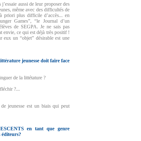
 j’essaie aussi de leur proposer des
 jeunes, même avec des difficultés de
 priori plus difficile d’accès... en
unger Games”, “le Journal d’un
 élèves de SEGPA. Je ne sais pas
t envie, ce qui est déjà très positif !
our eux un “objet” désirable est une
littérature jeunesse doit faire face
inguer de la littétature ?
léchir ?...
e de jeunesse est un biais qui peut
ESCENTS en tant que genre
s éditeurs?