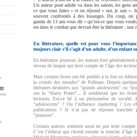
Un auteur pour adulte va dans les salons, les gens ar
ce que vous faites » et on répond « oui, je sais ». J
souvent confrontés à des louanges. Du coup, on p
gamin de 13 ans vous dit « qu’est-ce que vous voulez
est dans le combat que devrait être la littérature : un
En littérature, quelle est pour vous l’impor
toujours clair s’il s’agit d’un adulte, d’un enfant 
En littérature jeunesse, les auteurs font généralement 
niveau de langue qui tient compte de l’âge des lecteur
Mais certains livres ont été publiés à la fois en édit
e
la croisée des mondes” de Pullman. Depuis quelque
littéraires destinées aux “grands adolescents” ou “je
.fr
ont lu “Harry Potter”... Il semblerait que les front
inte.
lectorats. Est-ce lié à un phénomène de société, à
“adulescents” ? Ou l’influence marketing ? Les ef
publications ? Je n’ai pas de réponse tranchée p
“jeunesse”.
s
Certains auteurs estiment aussi ne pas tenir compte 
C’est l’éditeur qui choisit ensuite la tranche d’âge à 