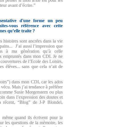
ns penser si mon texte est pour les
teur avant d’écrire.”
sentative d'une forme un peu
ites-vous référence avec cette
es qu’elle traite ?
es histoires sont ancrées dans la vie
opains... J’ai aussi l’impression que
plus à ma génération qu’à celle
très empruntés dans mon CDI. Je ne
es couvertures de l’Ecole des Loisirs,
mes élèves... sans que cela n’ait de
roirs”) dans mon CDI, car les ados
e vécu. Mais j’ai tendance à préférer
e, comme Susie Morgenstern ou plus
in dans l’expression des doutes et
 récent, “Blog” de J-P Blondel,
rt, même quand ils écrivent pour la
r les questions de la mémoire, les