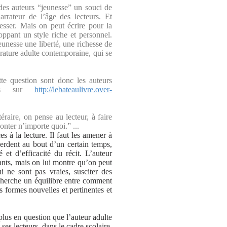
des auteurs “jeunesse” un souci de
rrateur de l’âge des lecteurs. Et
resser. Mais on peut écrire pour la
loppant un style riche et personnel.
jeunesse une liberté, une richesse de
érature adulte contemporaine, qui se
te question sont donc les auteurs
ages sur
http://lebateaulivre.over-
raire, on pense au lecteur, à faire
onter n’importe quoi.” ...
s à la lecture. Il faut les amener à
perdent au bout d’un certain temps,
é et d’efficacité du récit. L’auteur
tants, mais on lui montre qu’on peut
ui ne sont pas vraies, susciter des
e cherche un équilibre entre comment
 formes nouvelles et pertinentes et
 plus en question que l’auteur adulte
ses lecteurs, dans le cadre scolaire.