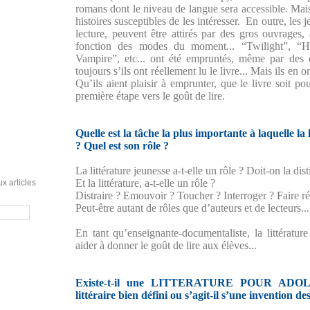
romans dont le niveau de langue sera accessible. Mais
histoires susceptibles de les intéresser. En outre, les
lecture, peuvent être attirés par des gros ouvrages, à
fonction des modes du moment... “Twilight”, “H
Vampire”, etc... ont été empruntés, même par des
toujours s’ils ont réellement lu le livre... Mais ils en on
Qu’ils aient plaisir à emprunter, que le livre soit p
première étape vers le goût de lire.
Quelle est la tâche la plus importante à laquelle la 
? Quel est son rôle ?
La littérature jeunesse a-t-elle un rôle ? Doit-on la dist
Et la littérature, a-t-elle un rôle ?
x articles
Distraire ? Emouvoir ? Toucher ? Interroger ? Faire réf
Peut-être autant de rôles que d’auteurs et de lecteurs...
En tant qu’enseignante-documentaliste, la littératur
aider à donner le goût de lire aux élèves...
Existe-t-il une LITTERATURE POUR ADOL
littéraire bien défini ou s’agit-il s’une invention de