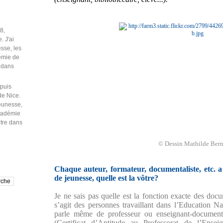
puis
de Nice.
jeunesse,
Académie
être dans
© Dessin Mathilde Ber
Chaque auteur, formateur, documentaliste, etc. a 
de jeunesse, quelle est la vôtre?
Je ne sais pas quelle est la fonction exacte des docu
s’agit des personnes travaillant dans l’Education 
parle même de professeur ou enseignant-documen
(Certificat d’Aptitude au Professorat de l’Ense