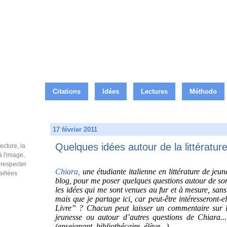
Citations
Idées
Lectures
Méthodo
17 février 2011
e
Quelques idées autour de la littérature
ecture, la
à l'image,
e respecter
Chiara,
une étudiante italienne en littérature de jeu
aillées
blog, pour me poser quelques questions autour de son
les idées qui me sont venues au fur et à mesure, sans 
mais que je partage ici, car peut-être intéresseront-
Livre” ? Chacun peut laisser un commentaire sur l’id
jeunesse ou autour d’autres questions de Chiara...
(enseignant, bibliothécaire, élève...).