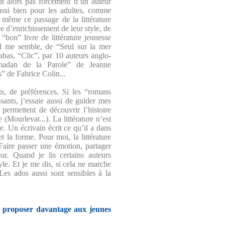
agit alors pas forcément d’un auteur
aussi bien pour les adultes, comme
 même ce passage de la littérature
rce d’enrichissement de leur style, de
 “bon” livre de littérature jeunesse
 il me semble, de “Seul sur la mer
as, “Clic”, par 10 auteurs anglo-
amadan de la Parole” de Jeanne
” de Fabrice Colin...
ûts, de préférences. Si les “romans
ants, j’essaie aussi de guider mes
 permettent de découvrir l’histoire
Mourlevat...). La littérature n’est
e. Un écrivain écrit ce qu’il a dans
et la forme. Pour moi, la littérature
 Faire passer une émotion, partager
ur. Quand je lis certains auteurs
yle. Et je me dis, si cela ne marche
Les ados aussi sont sensibles à la
 proposer davantage aux jeunes