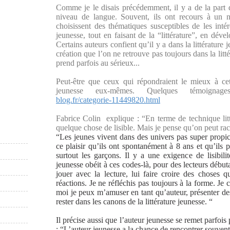
Comme je le disais précédemment, il y a de la part 
niveau de langue. Souvent, ils ont recours à un na
choisissent des thématiques susceptibles de les inté
jeunesse, tout en faisant de la “littérature”, en déve
Certains auteurs confient qu’il y a dans la littérature 
création que l’on ne retrouve pas toujours dans la litt
prend parfois au sérieux...
Peut-être que ceux qui répondraient le mieux à cet
jeunesse eux-mêmes. Quelques témoign
blog.fr/categorie-11449820.html
Fabrice Colin explique : “En terme de technique litté
quelque chose de lisible. Mais je pense qu’on peut rac
“
Les jeunes vivent dans des univers pas super propice
ce plaisir qu’ils ont spontanément à 8 ans et qu’ils 
surtout les garçons. Il y a une exigence de lisibilit
jeunesse obéit à ces codes-là, pour des lecteurs débu
jouer avec la lecture, lui faire croire des choses q
réactions. Je ne réfléchis pas toujours à la forme. J
moi je peux m’amuser en tant qu’auteur, présenter des
rester dans les canons de la littérature jeunesse. “
Il précise aussi que l’auteur jeunesse se remet parfois
: “
L’auteur jeunesse a la chance de rencontrer souvent 