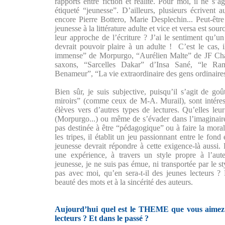
rapports entre fiction et réalité. Pour moi, il ne s’
étiqueté “jeunesse”. D’ailleurs, plusieurs écrivent 
encore Pierre Bottero, Marie Desplechin... Peut-être
jeunesse à la littérature adulte et vice et versa est sou
leur approche de l’écriture ? J’ai le sentiment qu’un
devrait pouvoir plaire à un adulte ! C’est le cas,
immense” de Morpurgo, “Aurélien Malte” de JF Chab
saxons, “Sarcelles Dakar” d’Insa Sané, “le R
Benameur”, “La vie extraordinaire des gens ordinaires
Bien sûr, je suis subjective, puisqu’il s’agit de go
miroirs” (comme ceux de M-A. Murail), sont intéress
élèves vers d’autres types de lectures. Qu’elles leur
(Morpurgo...) ou même de s’évader dans l’imaginaire (
pas destinée à être “pédagogique” ou à faire la moral
les tripes, il établit un jeu passionnant entre le fond 
jeunesse devrait répondre à cette exigence-là aussi.
une expérience, à travers un style propre à l’aute
jeunesse, je ne suis pas émue, ni transportée par le st
pas avec moi, qu’en sera-t-il des jeunes lecteurs ? 
beauté des mots et à la sincérité des auteurs.
Aujourd’hui quel est le THEME que vous aimez
lecteurs ? Et dans le passé ?