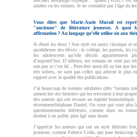
Michaël Morpurgo explique : “quand j’écris, c’est sa
adultes ou les enfants. Je ne considère par l’âge du lec
Vous dites que Marie-Aude Murail est repré
"ancienne" de littérature jeunesse. A quoi fa
affirmation ? Au langage qu’elle utilise ou aux thèm
Je dirais les deux ! Son style est assez classique et s
quotidienne des élèves : le collège, les parents, les c
les adolescents qu’elle décrits appartiennent 
d’aujourd’hui. D’ailleurs, ses romans ne sont pas 
sais pas si c’est lié... Peut-être aussi dû au fait que l
très sobres, ne sont pas celles qui attirent le plus 
rapport avec la qualité des publications.
J’ai beaucoup de romans similaires (dits “romans mi
aiment lire des histoires qui les renvoient à leur propr
des auteurs qui ont recours au registre humoristiqu
récemmentStéphane Daniel. Ou ceux qui vont plus lo
questionnements intérieurs, comme dans un roman
destiné à un public plus âgé sans doute.
J’apprécie les auteurs qui ont un style littéraire fo
jeunesse, comme Fabrice Colin, qui joue beaucoup su