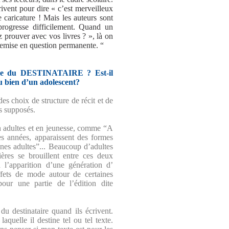
rivent pour dire « c’est merveilleux
e caricature ! Mais les auteurs sont
rogresse difficilement. Quand un
 prouver avec vos livres ? », là on
e remise en question permanente. “
tance du DESTINATAIRE ? Est-il
ou bien d’un adolescent?
des choix de structure de récit et de
s supposés.
ion adultes et en jeunesse, comme “A
s années, apparaissent des formes
unes adultes”... Beaucoup d’adultes
ières se brouillent entre ces deux
 l’apparition d’une génération d’
fets de mode autour de certaines
our une partie de l’édition dite
du destinataire quand ils écrivent.
laquelle il destine tel ou tel texte.