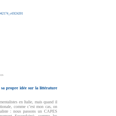
nos
sa propre idée sur la littérature
mentalistes en Italie, mais quand il
Nationale, comme c’est mon cas, on
taliste : nous passons un CAPES
ignement Secondaire), comme les