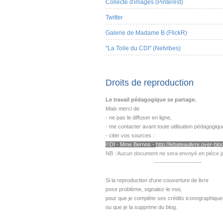
Collecte d'images (Pinterest)
Twitter
Galerie de Madame B (FlickR)
"La Toile du CDI" (Netvibes)
Droits de reproduction
Le travail pédagogique se partage.
Mais merci de
- ne pas le diffuser en ligne,
- me contacter avant toute utilisation pédagogiqu
- citer vos sources :
©DI - Mme B
ernos -
http://lebateaulivre.over-blog
NB : Aucun document ne sera envoyé en pièce jo
------------------------
---------------------------------------------------
Si la reproduction d'une couverture de livre
pose problème,
signalez-le moi,
pour que je complète ses crédits iconographique
ou que je la supprime du blog.