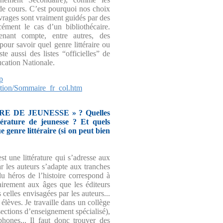
 de cours. C’est pourquoi nos choix
vrages sont vraiment guidés par des
ément le cas d’un bibliothécaire.
tenant compte, entre autres, des
pour savoir quel genre littéraire ou
te aussi des listes “officielles” de
ducation Nationale.
p
ection/Sommaire_fr_col.htm
TURE DE JEUNESSE » ? Quelles
ttérature de jeunesse ? Et quels
 genre littéraire (si on peut bien
est une littérature qui s’adresse aux
ar les auteurs s’adapte aux tranches
du héros de l’histoire correspond à
airement aux âges que les éditeurs
 celles envisagées par les auteurs...
lèves. Je travaille dans un collège
sections d’enseignement spécialisé),
ones... Il faut donc trouver des