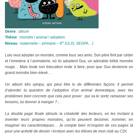
Genre
: album
Thème
: monstre / animal / adoption
e
Niveau
: maternelle – primaire – 6
(ULIS, SEGPA…)
Lulu veut adopter un monstre, comme tous ses amis. Son père finit par céder
et l’emmène à l’animalerie, où ils adoptent Gus, un adorable bébé monstre
rouge… Mais toute son éducation reste à faire, pour que Gus devienne un
grand monstre bien élevé…
Un album très sympa, qui peut être lu de différentes façons. Il permet
d’aborder la question de l’adoption d’un animal domestique, avec les
problèmes bien concrets que cela peut poser : qui va le sortir, ramasser ses
besoins, lui donner à manger ?…
La double page finale stimule la créativité des lecteurs, en les incitant à
inventer leurs propres monstres, qu’ils peuvent dessiner, nommer, en
imaginer les caractéristiques… Je compte bien m’inspirer de ces pages là
pour une activité de dessin / écriture avec les élèves de mon club au CDI.