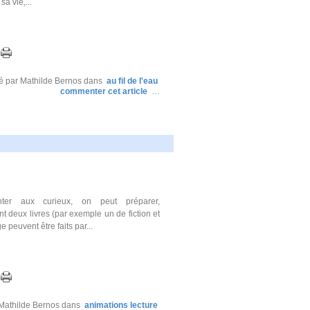
a vie,...
é par Mathilde Bernos
dans
au fil de l'eau
commenter cet article
…
ter aux curieux, on peut préparer,
 deux livres (par exemple un de fiction et
peuvent être faits par...
 Mathilde Bernos
dans
animations lecture