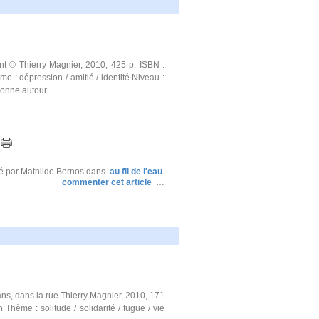
© Thierry Magnier, 2010, 425 p. ISBN :
: dépression / amitié / identité Niveau :
onne autour...
é par Mathilde Bernos
dans
au fil de l'eau
commenter cet article
…
ns, dans la rue Thierry Magnier, 2010, 171
hème : solitude / solidarité / fugue / vie