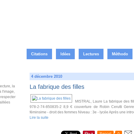
Citations
Idées
Lectures
Méthodo
4 décembre 2010
e
La fabrique des filles
ecture, la
à l'image,
e respecter
MISTRAL, Laure La fabrique des fil
aillées
978-2-74-850835-2 8,9 € couverture de Robin Cerutti Genr
féminsime - droit des femmes Niveau : 3e - lycée Après une intro
Lire la suite
Repost
0