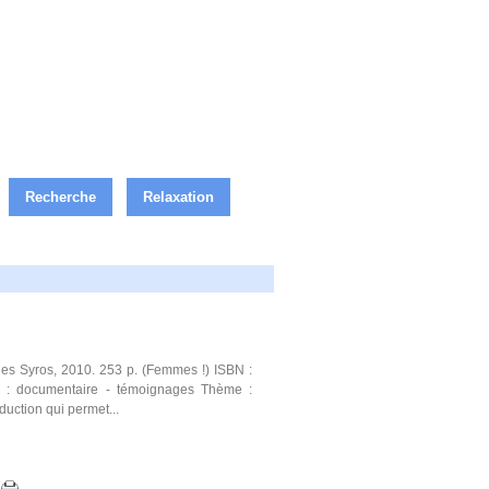
Recherche
Relaxation
les Syros, 2010. 253 p. (Femmes !) ISBN :
e : documentaire - témoignages Thème :
duction qui permet...