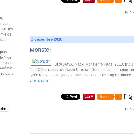
Publi
3 décembre 2010
Monster
puis
de Nice.
jeunesse,
URASAWA, Naoki Monster © Kana, 2010. [s.p.] : 
Académie
15,9 € Illustrations de Naoki Urasawa Genre : manga Thème : méd
être dans
lycée Kenzo est un jeune et talentueux neurochirurgien, fiancé...
Lire la suite
Repost
0
Publi