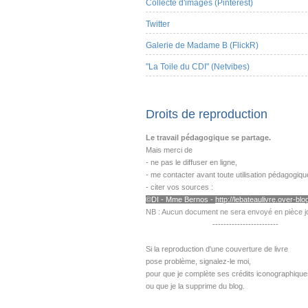
Collecte d'images (Pinterest)
Twitter
Galerie de Madame B (FlickR)
"La Toile du CDI" (Netvibes)
Droits de reproduction
Le travail pédagogique se partage.
Mais merci de
- ne pas le diffuser en ligne,
- me contacter avant toute utilisation pédagogiqu
- citer vos sources :
©DI - Mme B
ernos -
http://lebateaulivre.over-blog
NB : Aucun document ne sera envoyé en pièce jo
------------------------
---------------------------------------------------
Si la reproduction d'une couverture de livre
pose problème,
signalez-le moi,
pour que je complète ses crédits iconographique
ou que je la supprime du blog.