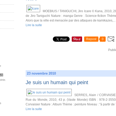
MOEBIUS / TANIGUCHI, Jiro Icare © Kana, 2010, 284
de Jiro Taniguchi Nature : manga Genre : Science-fiction Thème
Alors que la ville est menacée par des attaques de kamikazes,...
Lire la suite
Repost
0
Publi
e
23 novembre 2010
.fr
inte.
Je suis un humain qui peint
SERRES, Alain / CORVAISIER
Rue du Monde, 2010, 43 p. (Vaste Monde) ISBN : 978-2-35504-
s
Corvaisier Nature : Album Thème : peinture Niveau : "à partir de 
Lire la suite