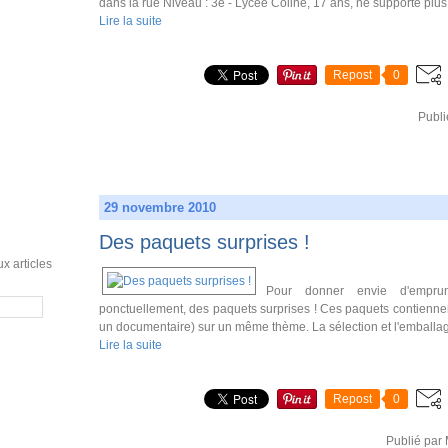
dans la rue Niveau : 3e - Lycée Coline, 17 ans, ne supporte plus s
Lire la suite
Repost
0
Publi
29 novembre 2010
Des paquets surprises !
x articles
Pour donner envie d'emprun
ponctuellement, des paquets surprises ! Ces paquets contiennent
un documentaire) sur un même thème. La sélection et l'emballage 
Lire la suite
Repost
0
Publié par