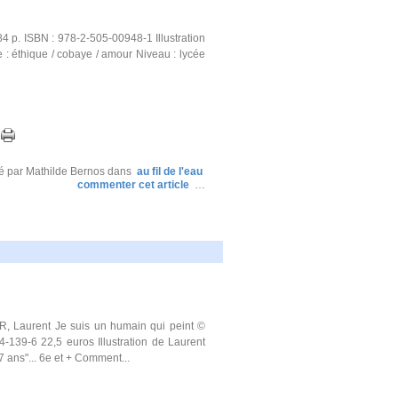
 p. ISBN : 978-2-505-00948-1 Illustration
 : éthique / cobaye / amour Niveau : lycée
é par Mathilde Bernos
dans
au fil de l'eau
commenter cet article
…
, Laurent Je suis un humain qui peint ©
139-6 22,5 euros Illustration de Laurent
7 ans"... 6e et + Comment...