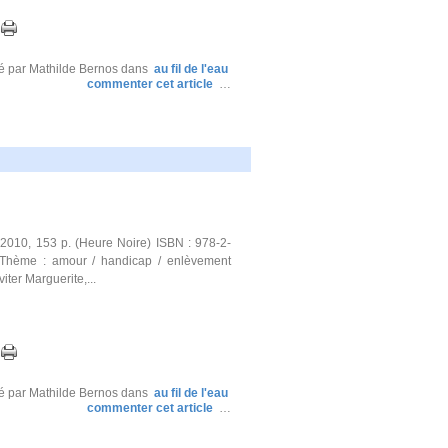
é par Mathilde Bernos
dans
au fil de l'eau
commenter cet article
…
010, 153 p. (Heure Noire) ISBN : 978-2-
r Thème : amour / handicap / enlèvement
iter Marguerite,...
é par Mathilde Bernos
dans
au fil de l'eau
commenter cet article
…