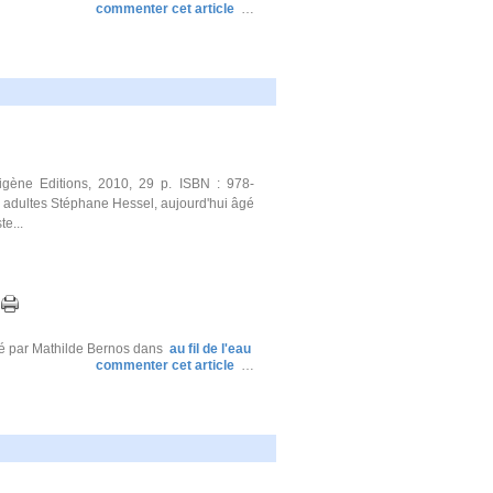
commenter cet article
…
gène Editions, 2010, 29 p. ISBN : 978-
- adultes Stéphane Hessel, aujourd'hui âgé
te...
é par Mathilde Bernos
dans
au fil de l'eau
commenter cet article
…