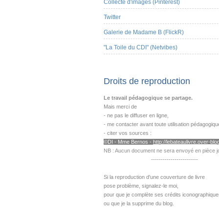
Collecte d'images (Pinterest)
Twitter
Galerie de Madame B (FlickR)
"La Toile du CDI" (Netvibes)
Droits de reproduction
Le travail pédagogique se partage.
Mais merci de
- ne pas le diffuser en ligne,
- me contacter avant toute utilisation pédagogiqu
- citer vos sources :
©DI - Mme B
ernos -
http://lebateaulivre.over-blog
NB : Aucun document ne sera envoyé en pièce jo
------------------------
---------------------------------------------------
Si la reproduction d'une couverture de livre
pose problème,
signalez-le moi,
pour que je complète ses crédits iconographique
ou que je la supprime du blog.