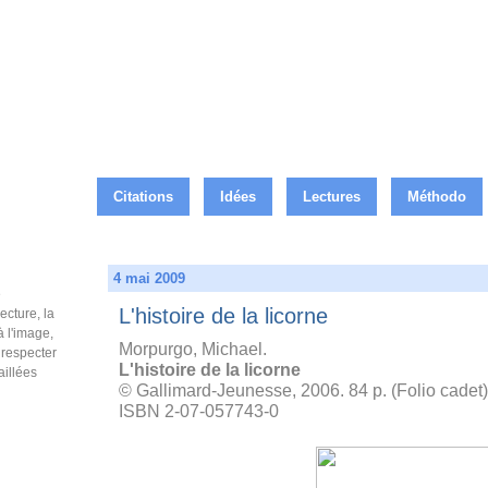
Citations
Idées
Lectures
Méthodo
4 mai 2009
e
L'histoire de la licorne
ecture, la
à l'image,
Morpurgo, Michael.
e respecter
L'histoire de la licorne
aillées
© Gallimard-Jeunesse, 2006. 84 p. (Folio cadet)
ISBN 2-07-057743-0