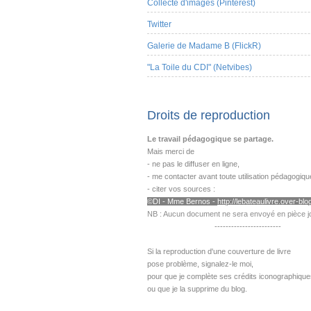
Collecte d'images (Pinterest)
Twitter
Galerie de Madame B (FlickR)
"La Toile du CDI" (Netvibes)
Droits de reproduction
Le travail pédagogique se partage.
Mais merci de
- ne pas le diffuser en ligne,
- me contacter avant toute utilisation pédagogiqu
- citer vos sources :
©DI - Mme B
ernos -
http://lebateaulivre.over-blog
NB : Aucun document ne sera envoyé en pièce jo
------------------------
---------------------------------------------------
Si la reproduction d'une couverture de livre
pose problème,
signalez-le moi,
pour que je complète ses crédits iconographique
ou que je la supprime du blog.