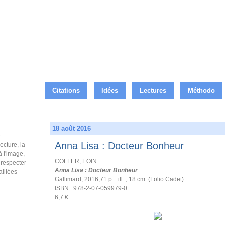
Citations
Idées
Lectures
Méthodo
18 août 2016
e
Anna Lisa : Docteur Bonheur
ecture, la
à l'image,
COLFER, EOIN
e respecter
Anna Lisa : Docteur Bonheur
aillées
Gallimard, 2016,71 p. : ill. ; 18 cm. (Folio Cadet)
ISBN : 978-2-07-059979-0
6,7 €