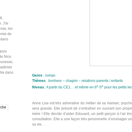
puis
de Nice.
jeunesse,
Académie
être dans
Genre
: roman
Thèmes
: bonheur – chagrin – relations parents / enfants
e
e
Niveau
: A partir du CE1… et même en 6
-5
pour les petits le
Anna Lisa est très admirative du métier de sa maman, psychia
sera grande. Elle prévoit de s’entraîner en ouvrant son propr
mère ! Elle décide d’aider Edouard, un petit garçon à l’air tri
consultation. Elle a une façon très personnelle d’envisager u
sa vie…