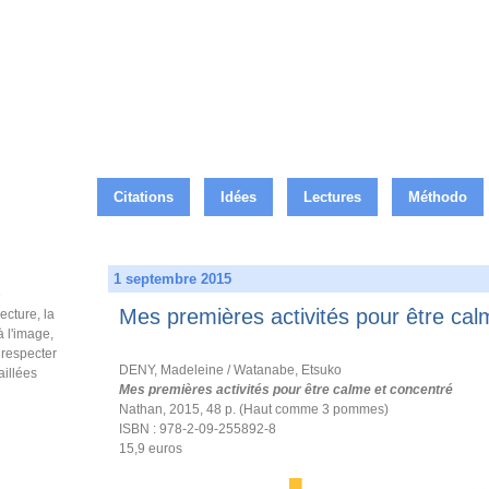
Citations
Idées
Lectures
Méthodo
1 septembre 2015
e
Mes premières activités pour être cal
ecture, la
à l'image,
e respecter
DENY, Madeleine / Watanabe, Etsuko
aillées
Mes premières activités pour être calme et concentré
Nathan, 2015, 48 p. (Haut comme 3 pommes)
ISBN : 978-2-09-255892-8
15,9 euros