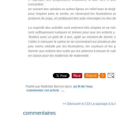
concentrer :
en suivant des spirales ou autres lignes en relief avec le doigt
pour respirer avec le ventre, en observant les illustration
postures de yoga, en pratiquant des auto-massages ou des de
La majorité des activités sont vraiment très simples et ne néc
sont suffisamment ludiques et brèves pour que les enfants y
Testées avec un petit de 4 ans, agité au moment de dormir, ce
l’aider à retrouver le calme en se concentrant sur plusieurs de
peu moins séduite par les illustrations, les couleurs et les pai
donner aux enfants des outils qui les aideront à trouver le c
en classe pour les maîtresse de maternelle.
Repost
0
Publié par Mathilde Bernos
dans
au fil de l'eau
commenter cet article
…
<< Découvrir le CDI
Le paysage à la ca
commentaires