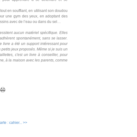
 tout en soufflant, en utilisant son doudou
s pour une gym des yeux, en adoptant des
ssins avec de l’eau ou dans du sel…
essitent aucun matériel spécifique. Elles
 adhèrent spontanément, sans se lasser.
 livre a été un support intéressant pour
s petits jeux proposés. Même si je suis un
llettes, c'est un livre à conseiller, pour
alme, à la maison avec les parents, comme
rte : cahier... >>