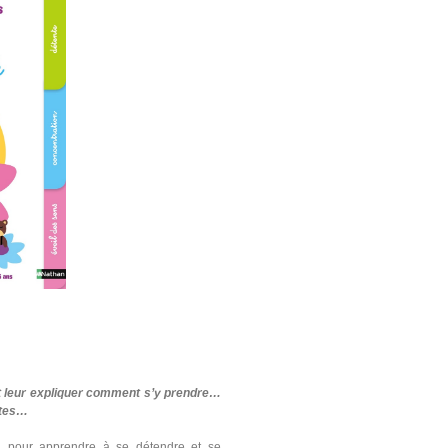
nt leur expliquer comment s’y prendre…
stes…
ns, pour apprendre à se détendre et se