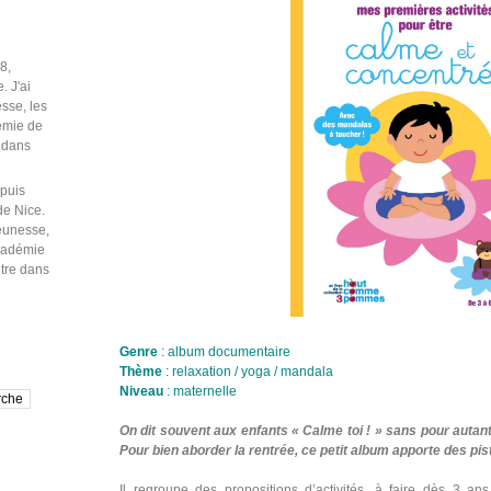
puis
de Nice.
jeunesse,
Académie
être dans
Genre
: album documentaire
Thème
: relaxation / yoga / mandala
Niveau
: maternelle
On dit souvent aux enfants « Calme toi ! » sans pour auta
Pour bien aborder la rentrée, ce petit album apporte des pi
Il regroupe des propositions d’activités, à faire dès 3 a