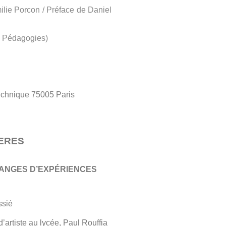
milie Porcon / Préface de Daniel
s Pédagogies)
echnique 75005 Paris
IERES
CHANGES D’EXPÉRIENCES
sié
’artiste au lycée, Paul Rouffia