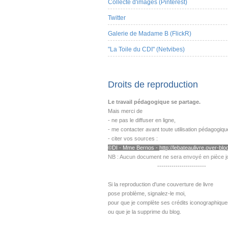
Collecte d'images (Pinterest)
Twitter
Galerie de Madame B (FlickR)
"La Toile du CDI" (Netvibes)
Droits de reproduction
Le travail pédagogique se partage.
Mais merci de
- ne pas le diffuser en ligne,
- me contacter avant toute utilisation pédagogiqu
- citer vos sources :
©DI - Mme B
ernos -
http://lebateaulivre.over-blog
NB : Aucun document ne sera envoyé en pièce jo
------------------------
---------------------------------------------------
Si la reproduction d'une couverture de livre
pose problème,
signalez-le moi,
pour que je complète ses crédits iconographique
ou que je la supprime du blog.