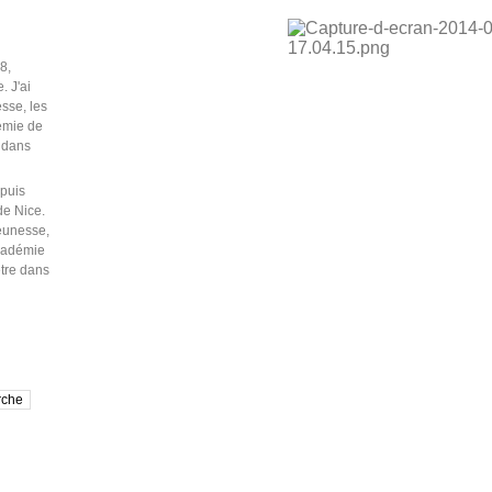
puis
de Nice.
jeunesse,
Académie
être dans