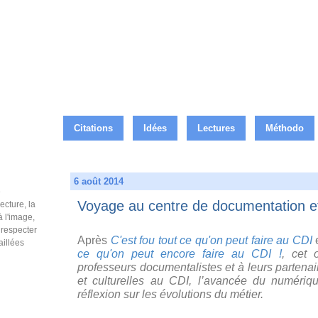
Citations
Idées
Lectures
Méthodo
6 août 2014
e
Voyage au centre de documentation et
ecture, la
à l'image,
e respecter
Après
C'est fou tout ce qu'on peut faire au CDI
aillées
ce qu'on peut encore faire au CDI !
, c
et 
professeurs documentalistes et à leurs partenair
et culturelles au CDI, l’avancée du numéri
réflexion sur les évolutions du métier.