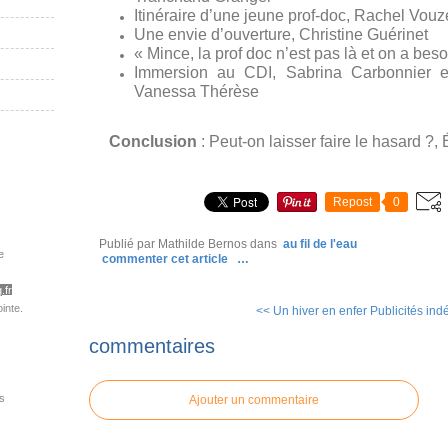
Itinéraire d’une jeune prof-doc, Rachel Vou
Une envie d’ouverture, Christine Guérinet
« Mince, la prof doc n’est pas là et on a bes
Immersion au CDI, Sabrina Carbonnier e
Vanessa Thérèse
Conclusion
: Peut-on laisser faire le hasard ?, 
Repost
0
Publié par Mathilde Bernos
dans
au fil de l'eau
e
commenter cet article
…
.fr
inte.
<< Un hiver en enfer
Publicités indé
commentaires
s
Ajouter un commentaire