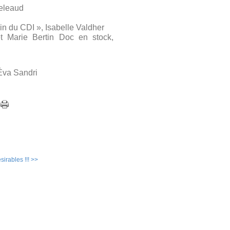
zeleaud
oin du CDI », Isabelle Valdher
t Marie Bertin Doc en stock,
Éva Sandri
sirables !!! >>