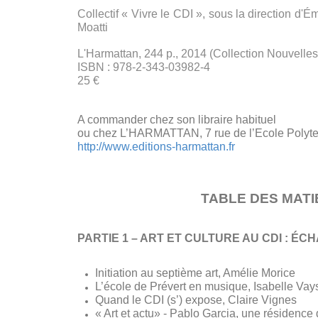
Collectif « Vivre le CDI », sous la direction d'É
Moatti
L'Harmattan, 244 p., 2014 (Collection Nouvelle
ISBN : 978-2-343-03982-4
25 €
A commander chez son libraire habituel
ou chez L’HARMATTAN, 7 rue de l’Ecole Polyt
http://www.editions-harmattan.fr
TABLE DES MAT
PARTIE 1 – ART ET CULTURE AU CDI : É
Initiation au septième art, Amélie Morice
L’école de Prévert en musique, Isabelle Vays
Quand le CDI (s’) expose, Claire Vignes
« Art et actu» - Pablo Garcia, une résidence d