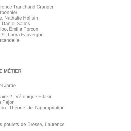
Laurence Tranchand Granger
arbonnier
, Nathalie Helluin
 Daniel Salles
loo, Émilie Porcon
log ?! , Laura Fauvergue
rcandella
E MÉTIER
l Jarrie
ire ? , Véronique Elfakir
e Pajon
on. Théorie de l’appropriation
es poulets de Bresse, Laurence