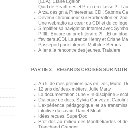
(CLA), Claire Egalon
Quid de Pearltrees et Prezi en classe ? , 
Arza, design & Pinterest au CDI, Sabrina C
Devenir chroniqueur sur RadioVillon en 2nde
Une webradio au cœur du CDI et du collège,
Simplifier sa navigation Internet avec Symba
Pfffff...Encore un prix littéraire ?! ...Et un b
#twitterauCDI, Laurence Henry et Oriane Ma
Passeport pour Internet, Mathilde Bernos
Aller à la rencontre des jeunes, Tralalere
PARTIE 3 – REGARDS CROISÉS SUR NOTR
Au fil de mes premiers pas en Doc, Muriel De
12 ans de/ deux métiers, Julie Marty
La documentation : une « in-discipline » scola
Dialogue de docs, Sylvia Couvez et Carolin
L’expérience pédagogique et sa transmissi
intuitive du savoir, Daniel Moatti
Idées reçues, SuperDoc
Prof doc au milieu des Montbéliardes et d
Tranchand Granger